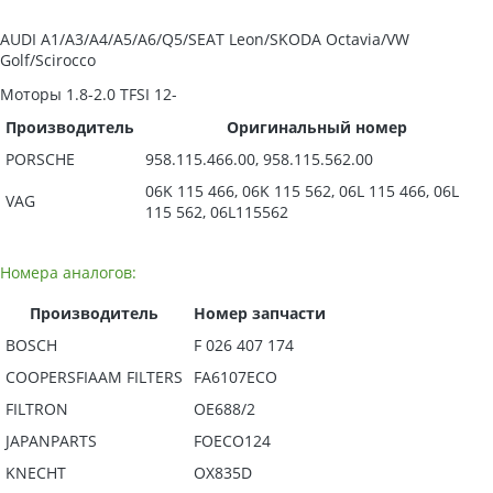
AUDI A1/A3/A4/A5/A6/Q5/SEAT Leon/SKODA Octavia/VW
Golf/Scirocco
Моторы 1.8-2.0 TFSI 12-
Производитель
Оригинальный номер
PORSCHE
958.115.466.00, 958.115.562.00
06K 115 466, 06K 115 562, 06L 115 466, 06L
VAG
115 562, 06L115562
Номера аналогов:
Производитель
Номер запчасти
BOSCH
F 026 407 174
COOPERSFIAAM FILTERS
FA6107ECO
FILTRON
OE688/2
JAPANPARTS
FOECO124
KNECHT
OX835D