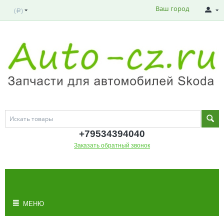
Ваш город
(
)
Р
+795343
94040
Заказать обратный звонок
МОЯ КОРЗИНА
Корзина пуста
МЕНЮ