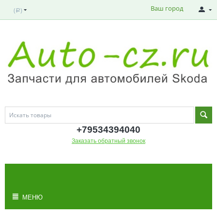
Ваш город
(
)
Р
+795343
94040
Заказать обратный звонок
МОЯ КОРЗИНА
Корзина пуста
МЕНЮ