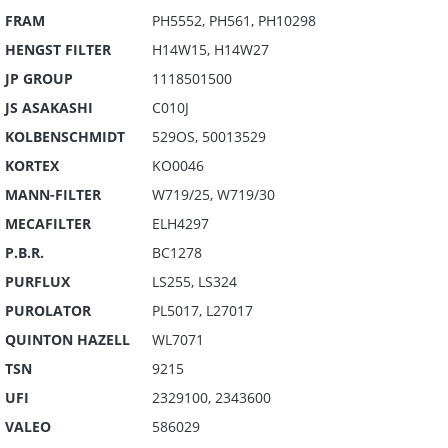
FRAM
PH5552, PH561, PH10298
HENGST FILTER
H14W15, H14W27
JP GROUP
1118501500
JS ASAKASHI
C010J
KOLBENSCHMIDT
529OS, 50013529
KORTEX
KO0046
MANN-FILTER
W719/25, W719/30
MECAFILTER
ELH4297
P.B.R.
BC1278
PURFLUX
LS255, LS324
PUROLATOR
PL5017, L27017
QUINTON HAZELL
WL7071
TSN
9215
UFI
2329100, 2343600
VALEO
586029