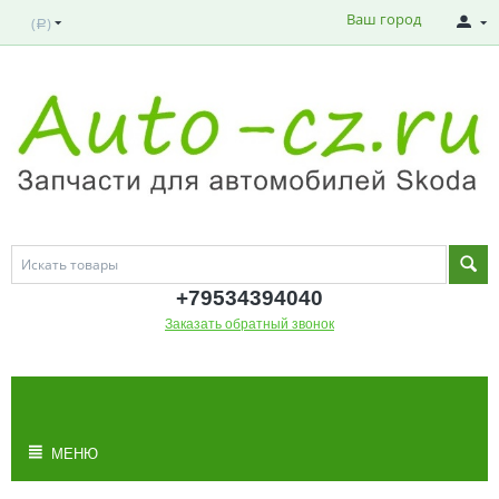
Ваш город
(
)
Р
+795343
94040
Заказать обратный звонок
МОЯ КОРЗИНА
Корзина пуста
МЕНЮ