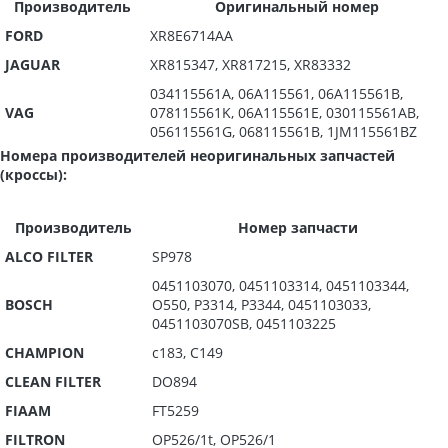
Производитель
Оригинальный номер
FORD
XR8E6714AA
JAGUAR
XR815347, XR817215, XR83332
034115561A, 06A115561, 06A115561B,
VAG
078115561K, 06A115561E, 030115561AB,
056115561G, 068115561B, 1JM115561BZ
Номера производителей неоригинальных запчастей
(кроссы):
Производитель
Номер запчасти
ALCO FILTER
SP978
0451103070, 0451103314, 0451103344,
BOSCH
O550, P3314, P3344, 0451103033,
0451103070SB, 0451103225
CHAMPION
c183, C149
CLEAN FILTER
DO894
FIAAM
FT5259
FILTRON
OP526/1t, OP526/1