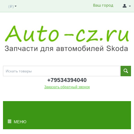
Ваш город
(
)
Р
+795343
94040
Заказать обратный звонок
МОЯ КОРЗИНА
Корзина пуста
МЕНЮ