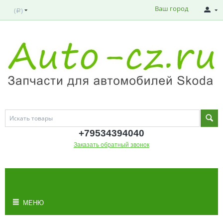
Ваш город
(
)
Р
+795343
94040
Заказать обратный звонок
МОЯ КОРЗИНА
Корзина пуста
МЕНЮ