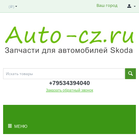
Ваш город
(
)
Р
+795343
94040
Заказать обратный звонок
МОЯ КОРЗИНА
Корзина пуста
МЕНЮ