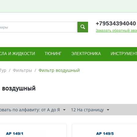
+795343
94040
Заказать обратный зво
СЛА И ЖИДКОСТИ
ТЮНИНГ
ЭЛЕКТРОНИКА
ИНСТРУМЕН
Тур
/
Фильтры
/
Фильтр воздушный
р воздушный
вать по алфавиту: от А до Я
12 На страницу