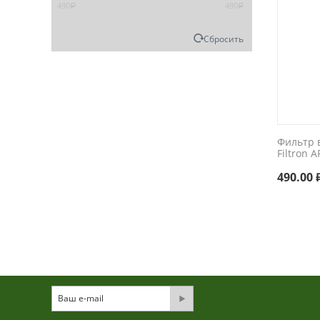
490
490
Р
Р
Сбросить
Фильтр 
Filtron 
490.00