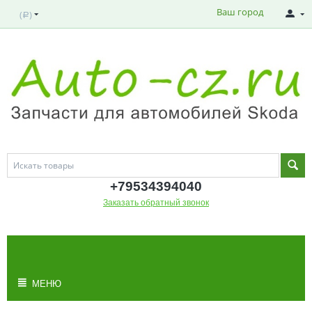
Ваш город
(
)
Р
+795343
94040
Заказать обратный звонок
МОЯ КОРЗИНА
Корзина пуста
МЕНЮ