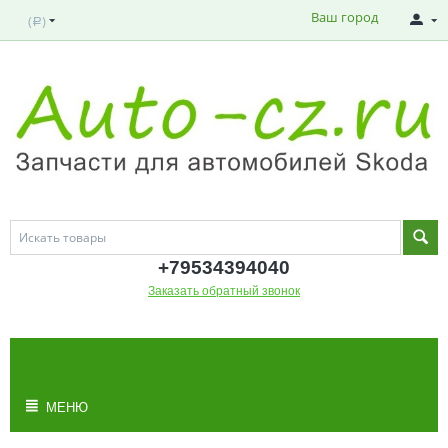
Ваш город
(
)
Р
+795343
94040
Заказать обратный звонок
МОЯ КОРЗИНА
Корзина пуста
МЕНЮ