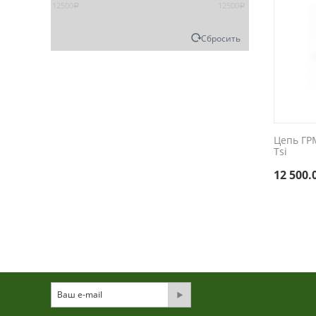
12500
12500
Р
Р
Сбросить
Цепь ГРМ
Tsi
12 500.