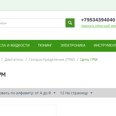
+795343
94040
Заказать обратный зво
СЛА И ЖИДКОСТИ
ТЮНИНГ
ЭЛЕКТРОНИКА
ИНСТРУМЕН
/
Двигатель
/
Газораспределение (ГРМ)
/
Цепь ГРМ
РМ
вать по алфавиту: от А до Я
12 На страницу