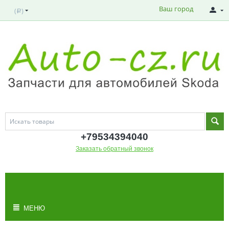
Ваш город
(
)
Р
+795343
94040
Заказать обратный звонок
МОЯ КОРЗИНА
Корзина пуста
МЕНЮ