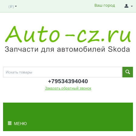
Ваш город
(
)
Р
+795343
94040
Заказать обратный звонок
МОЯ КОРЗИНА
Корзина пуста
МЕНЮ