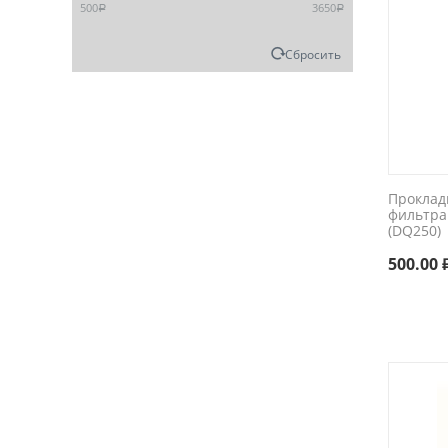
500
3650
Р
Р
Сбросить
Проклад
фильтра
(DQ250)
500.00