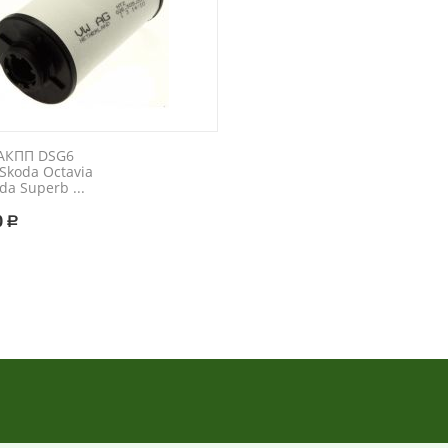
АКПП DSG6
Skoda Octavia
koda Superb ...
0
Р