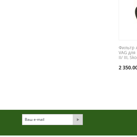
Фильтр 
VAG для 
II/ III, S
2 350.0