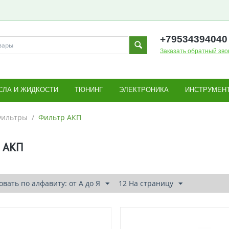
+795343
94040
Заказать обратный зво
СЛА И ЖИДКОСТИ
ТЮНИНГ
ЭЛЕКТРОНИКА
ИНСТРУМЕН
ильтры
/
Фильтр АКП
 АКП
вать по алфавиту: от А до Я
12 На страницу