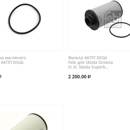
ка масляного
Фильтр АКПП DSG6
 АКПП DSG6
Febi для Skoda Octavia
II/ III, Skoda Superb...
2 200.00
Р
Р