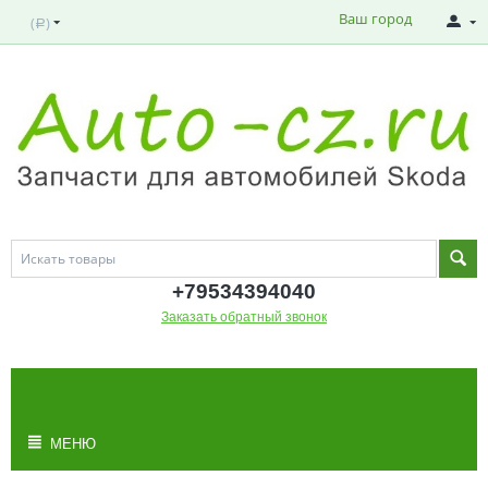
Ваш город
(
)
Р
+795343
94040
Заказать обратный звонок
МОЯ КОРЗИНА
Корзина пуста
МЕНЮ