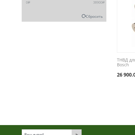
0
38900
Р
Р
Сбросить
ТНВД для
Bosch
26 900.