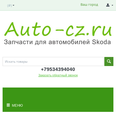
Ваш город
(
)
Р
+795343
94040
Заказать обратный звонок
МОЯ КОРЗИНА
Корзина пуста
МЕНЮ